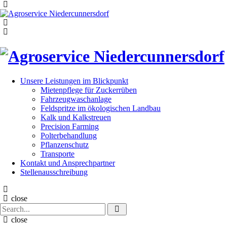
Menu
Search
Menu
Unsere Leistungen im Blickpunkt
Mietenpflege für Zuckerrüben
Fahrzeugwaschanlage
Feldspritze im ökologischen Landbau
Kalk und Kalkstreuen
Precision Farming
Polterbehandlung
Pflanzenschutz
Transporte
Kontakt und Ansprechpartner
Stellenausschreibung
Search
close
Search
Search
for:
close